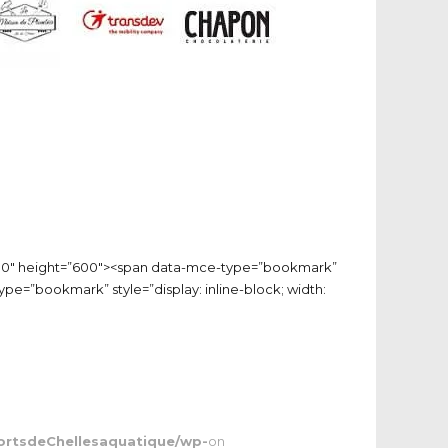
h=”500″ height=”600″><span data-mce-type=”bookmark”
ype=”bookmark” style=”display: inline-block; width:
ortsdeChellesaquatique/wp-
on