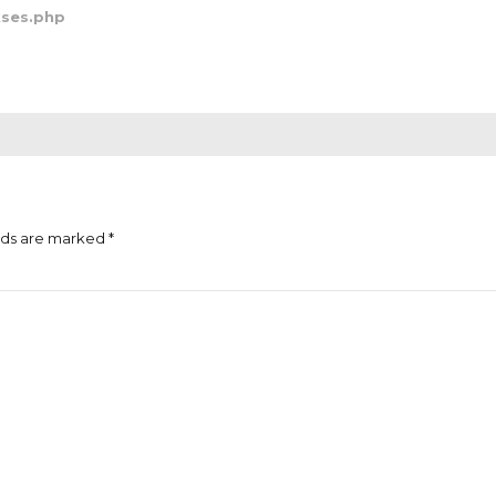
kses.php
lds are marked *