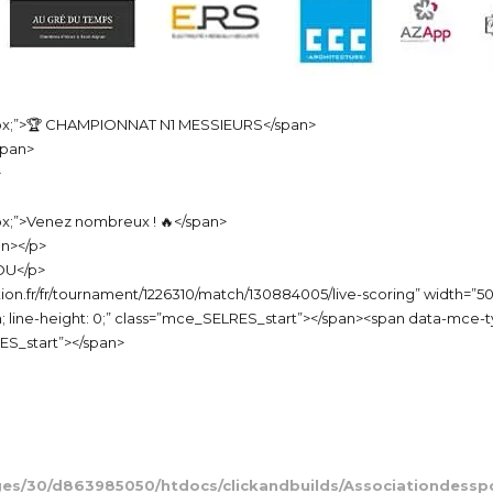
: 20px;”>🏆 CHAMPIONNAT N1 MESSIEURS</span>
span>
>
20px;”>Venez nombreux ! 🔥</span>
an></p>
OU</p>
tation.fr/fr/tournament/1226310/match/130884005/live-scoring” widt
den; line-height: 0;” class=”mce_SELRES_start”></span><span data-mce-t
RES_start”></span>
s/30/d863985050/htdocs/clickandbuilds/Associationdessp