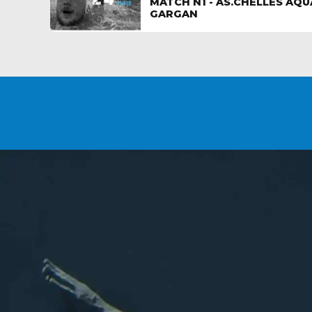
MATCH N1 - AS.CHELLES AQU
GARGAN
VOUS SOUHAITEZ DEVE
ADHÉRENT ?
L'association
Les sports aquatiques de Chel