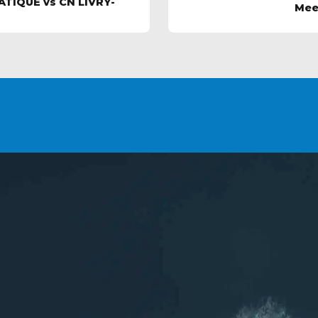
ATIQUE vs CN LIVRY-
Mee
NIR
ASCA
Inscript
les (77)
Pour ne rien