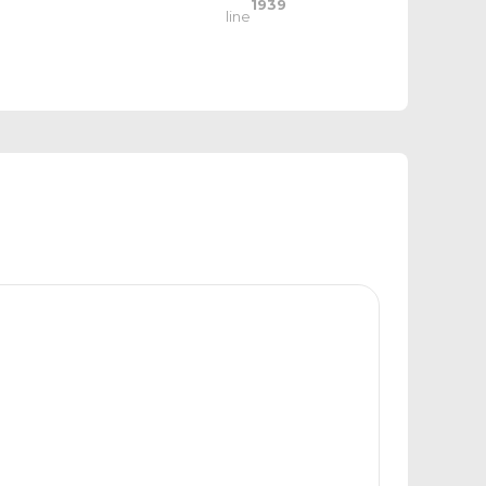
1939
line