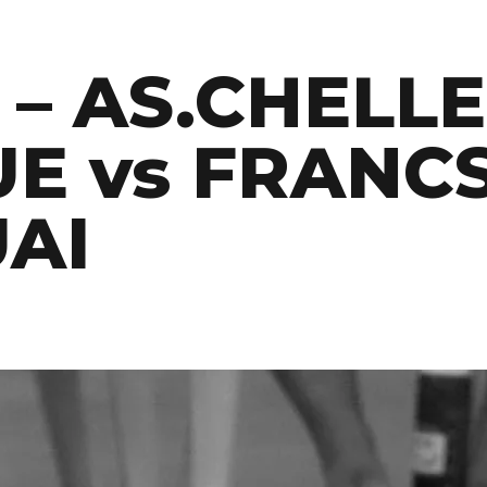
 – AS.CHELL
E vs FRANC
AI