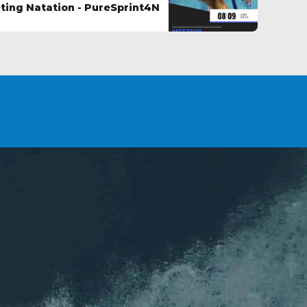
ting Natation - PureSprint4N
INSCRIPTIONS
ion
NEWSLETTER
 louper de l'actu de l'association !
Nom
*