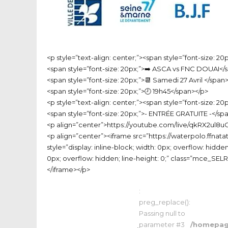
<p style=”text-align: center;”><span style=”font-size
<span style=”font-size: 20px;”>➡️ ASCA vs FNC DOUAI</
<span style=”font-size: 20px;”>📆 Samedi 27 Avril </span
<span style=”font-size: 20px;”>🕗 19h45</span></p>
<p style=”text-align: center;”><span style=”font-size: 
<span style=”font-size: 20px;”>- ENTRÉE GRATUITE -</sp
<p align=”center”>https://youtube.com/live/qkRX2ul8u
<p align=”center”><iframe src=”https://waterpolo.ffna
style=”display: inline-block; width: 0px; overflow: hid
0px; overflow: hidden; line-height: 0;” class=”mce_SEL
</iframe></p>
:
preg_replace():
Passing null to
parameter #3
/homepage