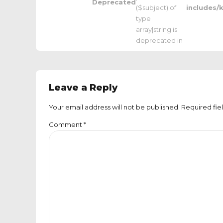
Deprecated
($subject) of
includes/
type
array|string is
deprecated in
Leave a Reply
Your email address will not be published. Required fie
Comment
*