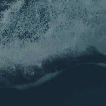
Prénom
Nom
E-mail
*
E-mail
Confirmez l’e-mail
Envoyer