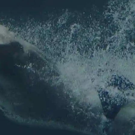
NEWSLETTER
Pour ne rien louper de l'actu de l'association !
Nom
*
Prénom
Nom
E-mail
*
E-mail
Confirmez l’e-mail