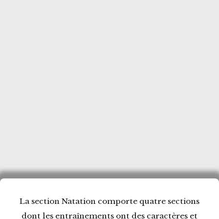
les 4 nages avec un objectif compétitif ou tout
simplement de détente.
Pour les nouveaux venus, un test sera proposé lors
du premier entraînement. Il permettra de valider
le niveau du nageur et si le test est positif, de fixer
son futur groupe d’appartenance.
Tous les entraînements se déroulent sous la
conduite et la responsabilité d’entraîneurs.
L'inscription comprend la cotisation du club, la
licence / assurance F.F.N.
La section Natation comporte quatre sections
dont les entraînements ont des caractères et