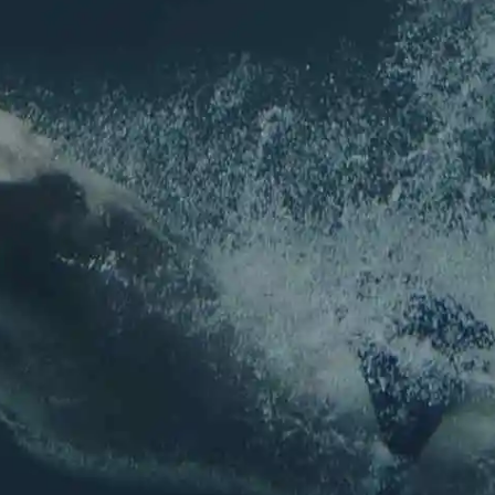
Inscription
NEWSLETTER
Pour ne rien louper de l'actu de l'association !
Nom
*
Prénom
Nom
E-mail
*
E-mail
Confirmez l’e-mail