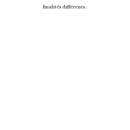
finalités différents :
ECOLE DE NATATION
(C.I.N.S.)