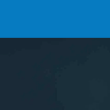
VOUS SOUHAITEZ
DEVENIR ADHÉRENT ?
INSCRIPTIONS
L'association
ASCA
Les sports aquatiques de Chelles (77)
Rejoignez nous sur les réseaux