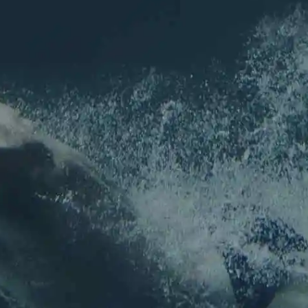
Inscription
NEWSLETTER
Pour ne rien louper de l'actu de l'association !
Nom
*
Prénom
Nom
E-mail
*
E-mail