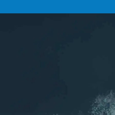
INSCRIPTIONS
L'association
ASCA
Les sports aquatiques de Chelles (77)
Rejoignez nous sur les réseaux
Inscription
NEWSLETTER