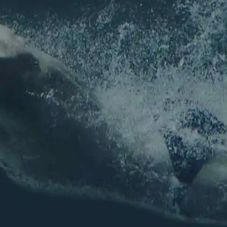
Pour ne rien louper de l'actu de l'association !
Nom
*
Prénom
Nom
E-mail
*
E-mail
Confirmez l’e-mail