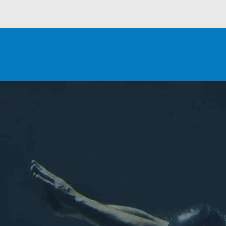
VOUS SOUHAITEZ DEVE
ADHÉRENT ?
L'association
Les sports aquatiques de Chel
Rejoignez nous sur les ré