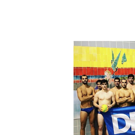
aire
atation Française
aculaire. Ce sport,
 peu une place sur le
e de grandir,
des enfants de 8 à 10
pionnat honneur et
partementale 2.