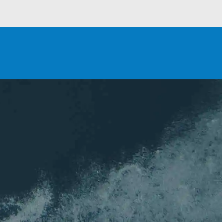
INSCRIPTIONS
ion
NEWSLETTER
 louper de l'actu de l'association !
Nom
*
Prénom