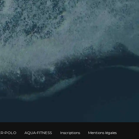
Nom
E-mail
*
E-mail
Confirmez l’e-mail
Envoyer
ER-POLO
AQUA-FITNESS
Inscriptions
Mentions légales