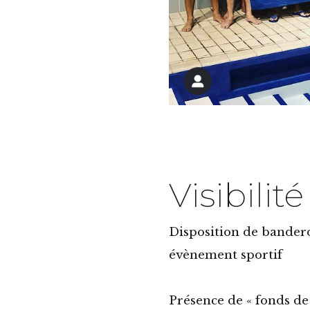
s moyens matériels et
un réseau de
 nous aider à évoluer !
Visibilité
Disposition de banderol
évènement sportif
Présence de « fonds de 