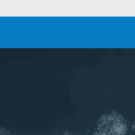
NIR
ASCA
Inscript
les (77)
Pour ne rien
seaux