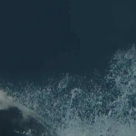
Rejoignez nous sur les réseaux
Inscription
NEWSLETTER
Pour ne rien louper de l'actu de l'association !
Nom
*
Prénom