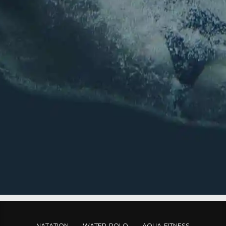
Nom
E-mail
*
E-mail
Confirmez l’e-mail
Envoyer
NATATION
WATER-POLO
AQUA-FITNESS