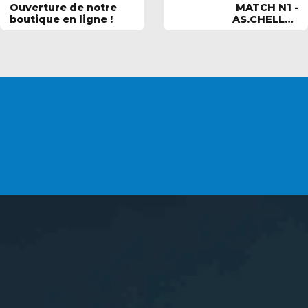
Ouverture de notre
MATCH N1 -
boutique en ligne !
AS.CHELLES
AQUATIQUE vs
SAUVETEURS GIVORS
VOUS SOUHAITEZ
DEVENIR ADHÉRENT ?
INSCRIPTIONS
L'association
ASCA
Les sports aquatiques de Chelles (77)