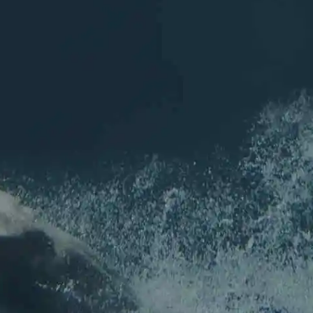
Rejoignez nous sur les réseaux
Inscription
NEWSLETTER
Pour ne rien louper de l'actu de l'association !
Nom
*
Prénom
Nom