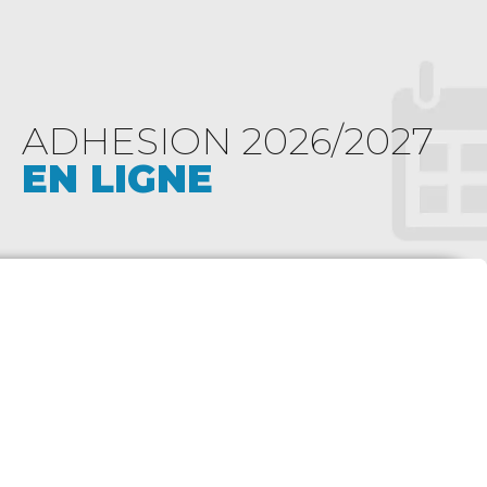
ADHESION 2026/2027
EN LIGNE
Pour vous aider à prendre le meilleur départ,
nous avons rassemblé les informations utiles sur
les inscriptions
-10% sur l’inscription, à partir du deuxième membre
de la famille (habitant sous le même toit), avec le