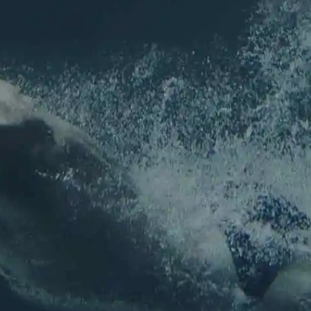
Inscription
NEWSLETTER
Pour ne rien louper de l'actu de l'association !
Nom
*
Prénom
Nom
E-mail
*
E-mail
Confirmez l’e-mail