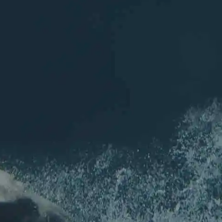
L'association
ASCA
Les sports aquatiques de Chelles (77)
Rejoignez nous sur les réseaux
Inscription
NEWSLETTER
Pour ne rien louper de l'actu de l'association !
Nom
*
Prénom