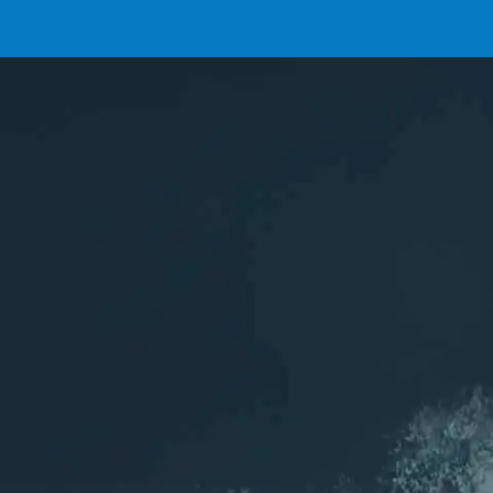
INSCRIPTIONS
L'association
ASCA
Les sports aquatiques de Chelles (77)
Rejoignez nous sur les réseaux
Inscription
NEWSLETTER