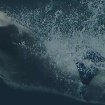
Pour ne rien louper de l'actu de l'association !
Nom
*
Prénom
Nom
E-mail
*
E-mail
Confirmez l’e-mail