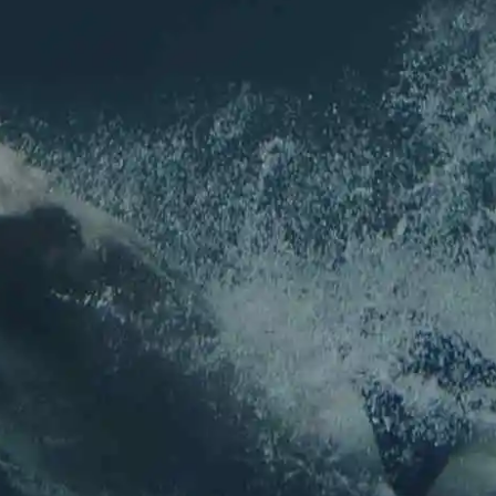
Inscription
NEWSLETTER
Pour ne rien louper de l'actu de l'association !
Nom
*
Prénom
Nom
E-mail
*
E-mail