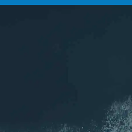
L'association
ASCA
Les sports aquatiques de Chelles (77)
Rejoignez nous sur les réseaux
Inscription
NEWSLETTER