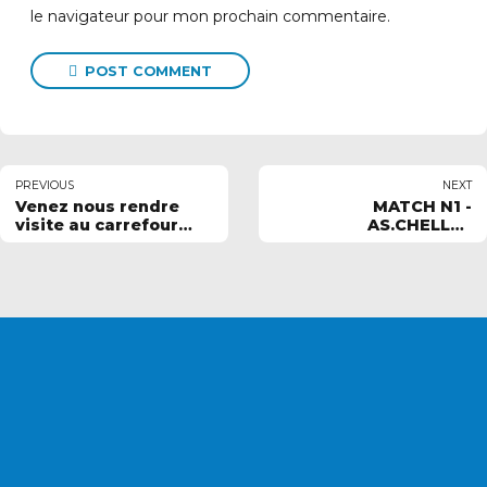
le navigateur pour mon prochain commentaire.
POST COMMENT
PREVIOUS
NEXT
Venez nous rendre
MATCH N1 -
visite au carrefour
AS.CHELLES
des associations
AQUATIQUE vs NAUTIC
CLUB MOULINS
VOUS SOUHAITEZ
DEVENIR ADHÉRENT ?
INSCRIPTIONS