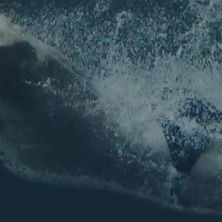
Pour ne rien louper de l'actu de l'association !
Nom
*
Prénom
Nom
E-mail
*
E-mail
Confirmez l’e-mail