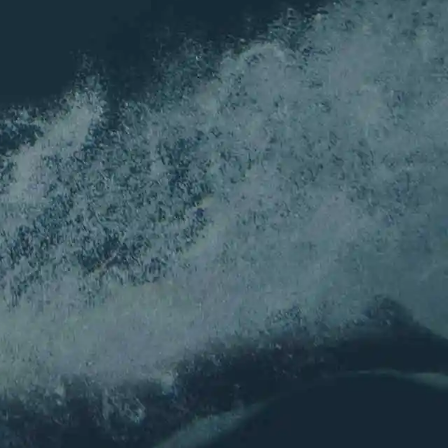
 louper de l'actu de l'association !
Nom
*
Prénom
Nom
E-mail
*
E-mail
Confirmez l’e-mail
Envoyer