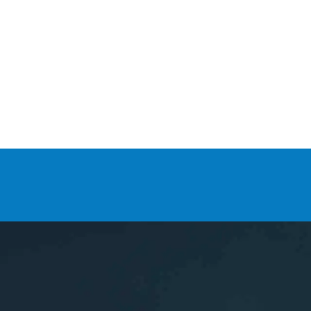
3/6
1/1
NIR
ASCA
Inscript