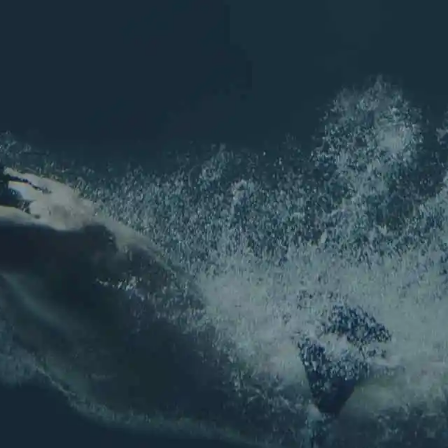
les (77)
Pour ne rien
seaux