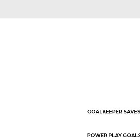
OXYGEN CLUB
GAME
STATS
Leverage agile frameworks to provide a ro
level overall value overviews.
GOALKEEPER SAVE
4/10
POWER PLAY GOAL