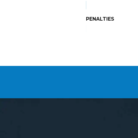
6/8
PENALTIES
2/2
VOUS SOUHAITEZ DEVE
ADHÉRENT ?
L'association