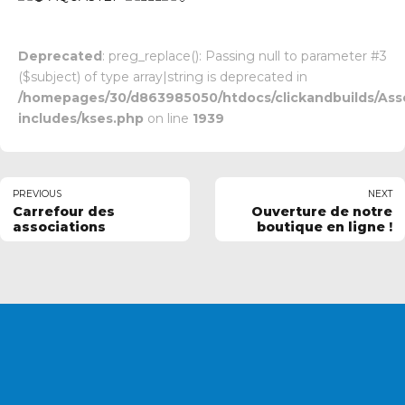
Deprecated
: preg_replace(): Passing null to parameter #3
($subject) of type array|string is deprecated in
/homepages/30/d863985050/htdocs/clickandbuilds/Ass
includes/kses.php
on line
1939
PREVIOUS
NEXT
Carrefour des
Ouverture de notre
associations
boutique en ligne !
VOUS SOUHAITEZ
DEVENIR ADHÉRENT ?