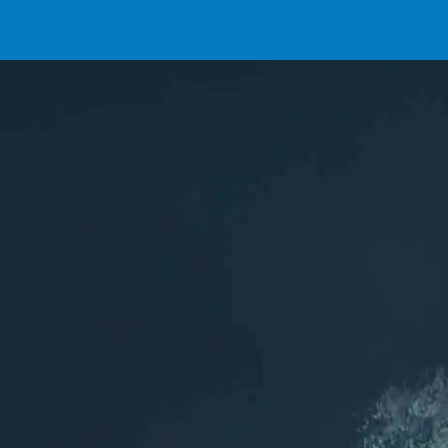
INSCRIPTIONS
L'association
ASCA
Les sports aquatiques de Chelles (77)
Rejoignez nous sur les réseaux
Inscription