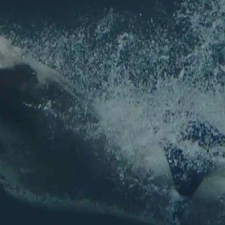
NEWSLETTER
Pour ne rien louper de l'actu de l'association !
Nom
*
Prénom
Nom
E-mail
*
E-mail
Confirmez l’e-mail