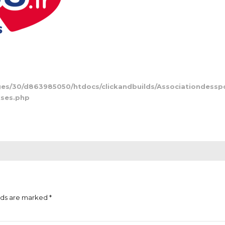
s/30/d863985050/htdocs/clickandbuilds/Associationdessp
kses.php
lds are marked *