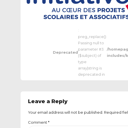
:
preg_replace():
Passing null to
parameter #3
/homepage
Deprecated
($subject) of
includes/
type
array|string is
deprecated in
Leave a Reply
Your email address will not be published. Required fie
Comment
*