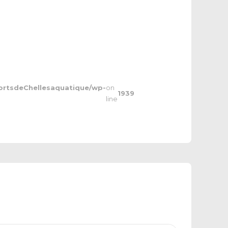
ortsdeChellesaquatique/wp-
on
1939
line