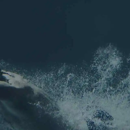
ASCA
Inscript
les (77)
Pour ne rien
seaux