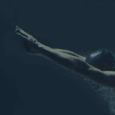
L'association
Les sports aquatiques de Chel
Rejoignez nous sur les ré