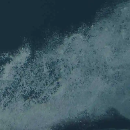
ion
NEWSLETTER
 louper de l'actu de l'association !
Nom
*
Prénom
Nom
E-mail
*
E-mail
Confirmez l’e-mail